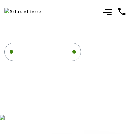
Home
Service Four
Service Four